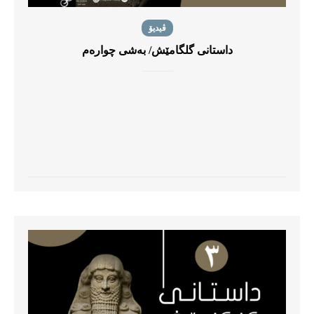
ڤیدیۆ
داستانی گلگامێش/ بەشی چوارەم