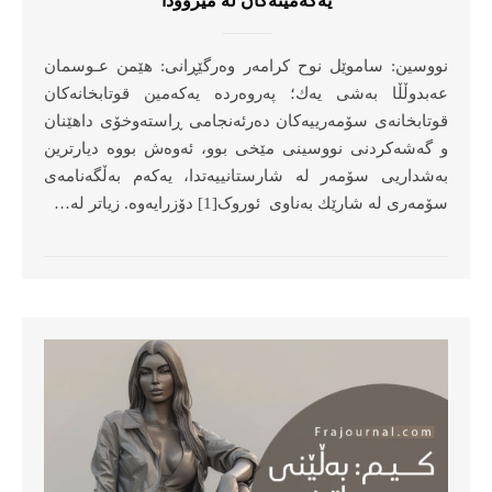
یەکەمینەکان لە مێژوودا
نووسین: ساموێل نوح کرامەر وه‌رگێڕانی: هێمن عـوسمان
عه‌بدوڵڵا به‌شی یه‌ك؛ په‌روه‌رده یه‌كه‌مین قوتابخانه‌كان
قوتابخانه‌ی سۆمه‌رییه‌كان ده‌رئه‌نجامی ڕاسته‌وخۆی داهێنان
و گه‌شه‌كردنی نووسینی مێخی بوو، ئه‌وه‌ش بووه‌ دیارترین
به‌شداریی سۆمه‌ر له‌ شارستانییه‌تدا، یه‌كه‌م به‌ڵگه‌نامه‌ی
سۆمه‌ری له‌ شارێك به‌ناوی ئوروک[1] دۆزرایه‌وه‌. زیاتر له‌…