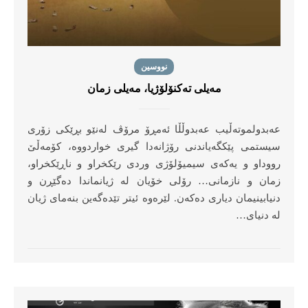
نووسین
مەیلی تەكنۆلۆژیا، مەیلی زمان
عەبدولموتەڵیب عەبدوڵڵا ئەمڕۆ مرۆڤ لەنێو بڕێكی زۆری
سیستمی پێكگەیاندنی رۆژانەدا گیری خواردووە، كۆمەڵێ‌
رووداو و یەكەی سیمیۆلۆژی وردی رێكخراو و ناڕێكخراو،
زمان و نازمانی… رۆلی خۆیان لە ژیانماندا دەگێڕن و
دنیابینیمان دیاری دەكەن. لێرەوە ئیتر تێدەگەین بنەمای ژیان
لە دنیای…