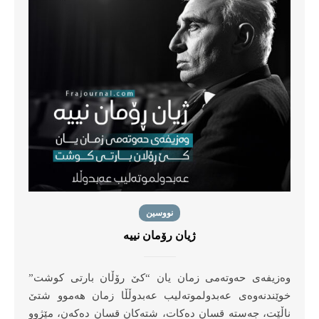
نووسین
ژیان رۆمان نییە
وەزیفەی حەوتەمی زمان یان “كێ رۆڵان بارتی كوشت”
خوێندنەوەی عەبدولموتەلیب عەبدوڵڵا زمان هەموو شتێ
ناڵێت، جەستە قسان دەكات، شتەكان قسان دەكەن، مێژوو