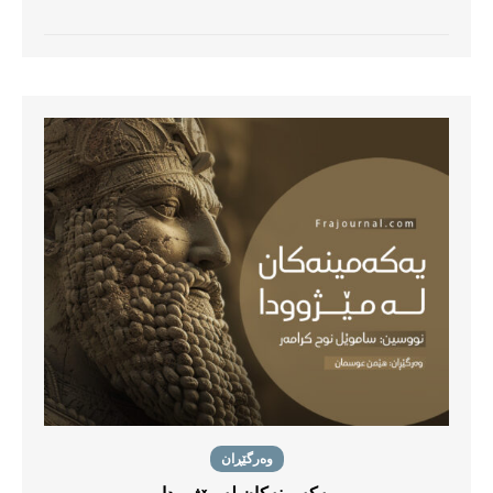
وەرگێڕان