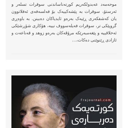
موحەمەد عەبدولکەریم کورتەناساندنی سوقرات تسلەر و
ئەرستۆ، سوقرات بە پێشەکییەک بۆ فەلسەفەی ئەفلاتوون
یان کەشفکەری ڕێیەک بەرەو ئایدیاکان دەبینن. بە باوەڕی
گروپێکی تر، سوقرات فەیلەسووف نییە، هۆکاری شۆڕشێکی
ئەخلاقییە و پێغەمبەرێکە مرۆڤەکان بەرەو زوهد و قەناعەت و
ئازادی ڕێنوێنی دەکات،…