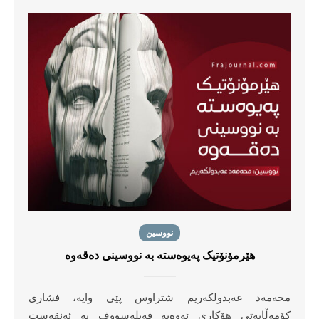
نووسین
هێرمۆنۆتیک پەیوەستە بە نووسینی دەقەوە
محەمەد عەبدولکەریم شتراوس پێی وایە، فشاری
کۆمەڵایەتی هۆکاری ئەوەیە فەیلەسووف بە ئەنقەست