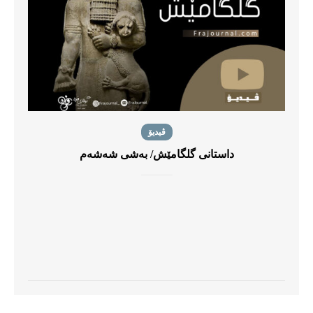
ڤیدیۆ
داستانی گلگامێش/ بەشی شەشەم