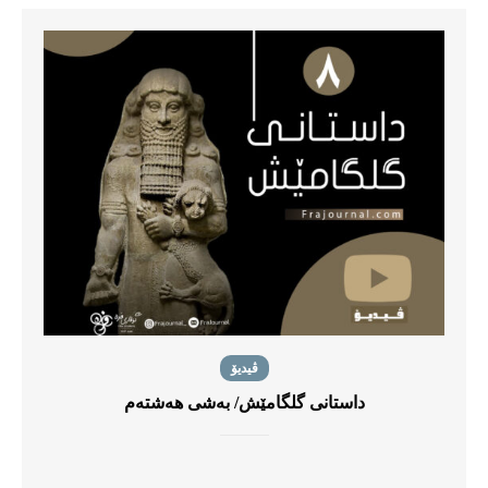
ڤیدیۆ
داستانی گلگامێش/ بەشی هەشتەم