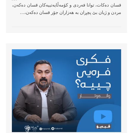
قسان دەكات، توانا فەردی و كۆمەڵایەتییەكان قسان دەكەن،
مردن و ژیان بێ پچڕان بە هەزاران جۆر قسان دەكەن،…