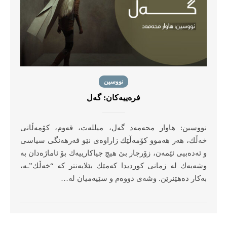
نووسین
فرەییەكان: گەل
نووسین: هاوار محەمەد گەل، میللەت، قەوم، كۆمەڵانى
خەڵك، هەر هەموو كۆمەڵێك زاراوەى نێو فەرهەنگى سیاسى
و ئەدەبیى ئێمەن، زۆرجار بێ هیچ جیاكارییەك بۆ ئاماژەدان بە
وشەیەك لە زمانى كوردیدا كەمێك بێلایەنتر كە “خەڵك”ـە،
بەكار دەهێنرێن. وشەى دووەم و سێیەمیان لە…