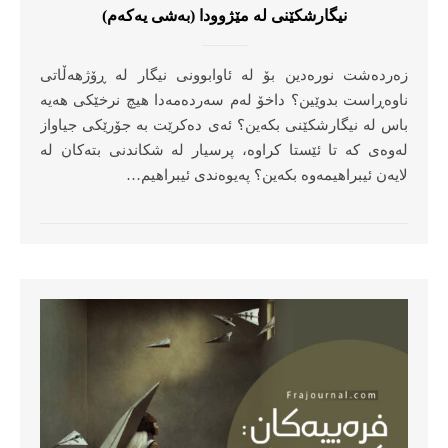
نیگارشکێنی لە مێژوودا (بەشی یەکەم)
زەردەشت نورەدین بۆ لە ئاوابوونی نیگار لە ڕۆژهەڵاتی
ناوەڕاست بدوێین؟ داخۆ لەم سەردەمەدا هیچ نرخێکی هەیە
باس لە نیگارشکێنی بکەین؟ ئەی دەکرێت بە جۆرێکی جیاواز
لەوەی کە تا ئێستا کراوە، پرسیار لە شکاندنی بتەکان لە
لایەن ئیبراهیمەوە بکەین؟ پەیوەندی ئیبراهیم…