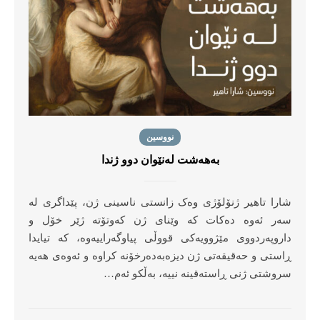
نووسین
بەهەشت لەنێوان دوو ژندا
شارا تاهیر ژنۆلۆژی وەک زانستی ناسینی ژن، پێداگری لە
سەر ئەوە دەکات کە وێنای ژن کەوتۆتە ژێر خۆل و
داروپەردووی مێژوویەکی قووڵی پیاوگەراییەوە، کە تیایدا
ڕاستی و حەقیقەتی ژن دیزەبەدەرخۆنە کراوە و ئەوەی هەیە
سروشتی ژنی ڕاستەقینە نییە، بەڵکو ئەم…