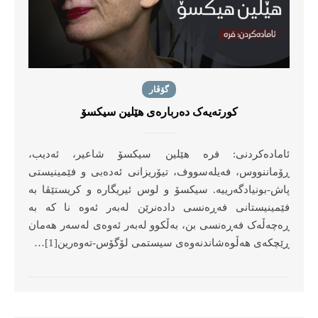
گۆڤار
کورتەیەک دەربارەی هێلین سیکسۆ
ئامادەکردنی: فرە هێلین سیکسۆ شاعیر، ئەدیب،
ڕۆماننووس، فەیلەسووف، تیۆریزانی ئەدەبی و فێمینیستی
پاش-بونیادگەرییە. سیکسۆ و لوس ئیریگارە و کریستێڤا بە
فێمینیستانی فەڕەنسی دادەنرێن لەبەر ئەوە نا کە بە
ڕەچەڵەک فەڕەنسی بن، بەڵکوو لەبەر ئەوەی لەسەر هەمان
ڕێچکەی هەڵوەشاندنەوەی سیستمی لۆگۆس-تەوەرین[1]…