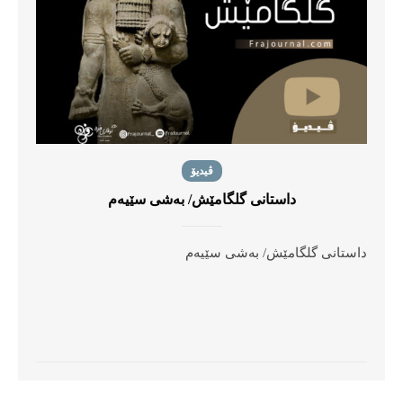
ڤیدیۆ
داستانی گلگامێش/ بەشی سێیەم
داستانی گلگامێش/ بەشی سێیەم