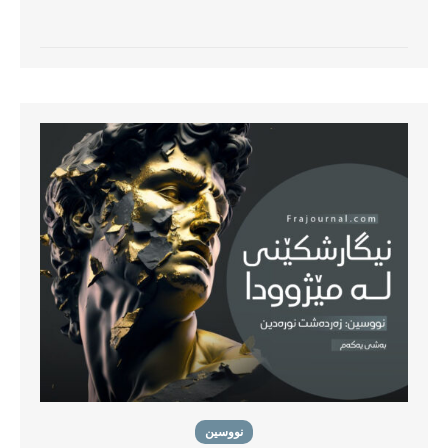
نووسین