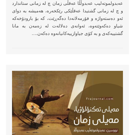
عەبدولموتەلیب عەبدوڵڵا عەقڵی زمان چ لە زمانی ستاندارد
و چ لە زمانی گشتیدا عەقڵێكی رێكخەرە، هەمیشە بە دوای
ئەو دەستەواژە و فۆرمەلانەدا دەگەڕێت، كە بۆ بارودۆخەكە
شیاو دەكەوێتەوە، ئەوانەی دەلالەت لە زەمەن بە مانا
گشتییەكەی و بە كۆی جیاوازییەكانیانەوە دەكەن.…