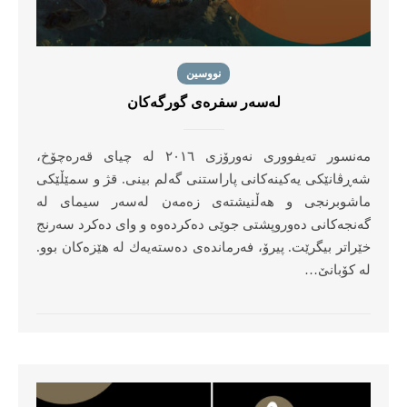
نووسین
لەسەر سفرەی گورگەكان
مەنسور تەیفووری نەورۆزی ٢٠١٦ لە چیای قەرەچۆخ،
شەڕڤانێكی یەكینەكانی پاراستنی گەلم بینی. قژ و سمێڵێكی
ماشوبرنجی و هەڵنیشتەی زەمەن لەسەر سیمای لە
گەنجەكانی دەوروپشتی جوێی دەكردەوە و وای دەكرد سەرنج
خێراتر بیگرێت. پیرۆ، فەرماندەی دەستەیەك لە هێزەكان بوو.
لە كۆبانێ…