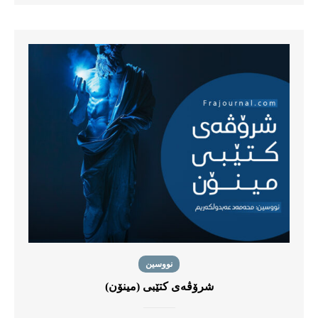
نووسین
شرۆڤەی كتێبى (مینۆن)