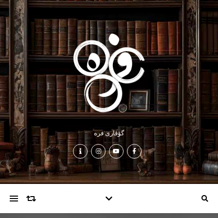
گۆڤاری فرە