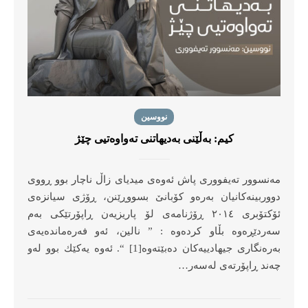
نووسین
کیم: بەڵێنی بەدیهاتنی تەواوەتیی چێژ
مەنسوور تەیفووری پاش ئه‌وه‌ی میدیای زاڵ ناچار بوو ڕووی
دووربینه‌كانیان به‌ره‌و كۆبانێ بسووڕێنن، ڕۆژی سیانزه‌ی
ئۆكتۆبری ٢٠١٤ ڕۆژنامه‌ی لۆ پاریزیه‌ن ڕاپۆرتێكی به‌م
سه‌ردێڕه‌وه‌ بڵاو كرده‌وه‌ : ‌” نالین، ئه‌و فه‌ره‌مانده‌یه‌ی
به‌ره‌نگاری‌ جیهادییه‌كان ده‌بێته‌وه‌[1] “.‌ ئه‌وه‌‌ یه‌كێك بوو له‌و
چه‌ند ڕاپۆرته‌ی له‌سه‌ر…