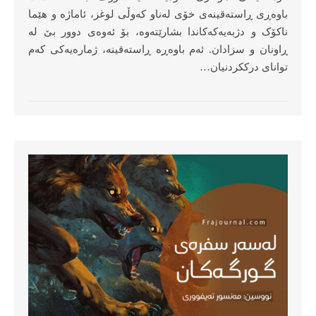
باوەڕی ڕاستەقینەی خۆی لەناو کەوڵی لوغز، ئاماژە و هێما
ناکۆک و دژبەیەکەکاندا بشارێتەوە، بۆ ئەوەی دوور بێ لە
ڕاونان و سزادان. ئەم باوەڕە ڕاستەقینە، ژمارەیەکی کەم
توانای درککردنیان…