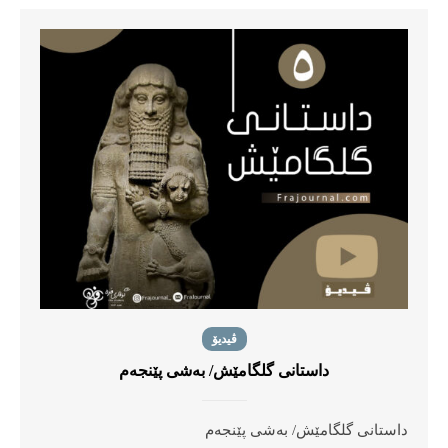
ڤیدیۆ
داستانی گلگامێش/ بەشی پێنجەم
داستانی گلگامێش/ بەشی پێنجەم