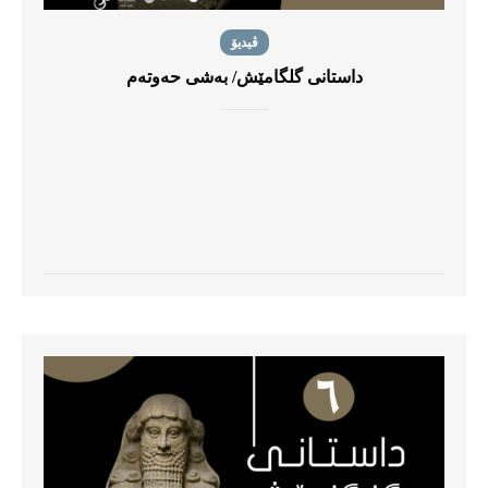
ڤیدیۆ
داستانی گلگامێش/ بەشی حەوتەم