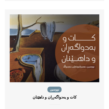
نووسین
كات و بەدواگەڕان و داهێنان