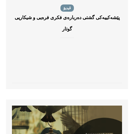
ڤیدیۆ
پێشەکییەکی گشتی دەربارەی فکری فرەیی و شیکاریی
گوتار