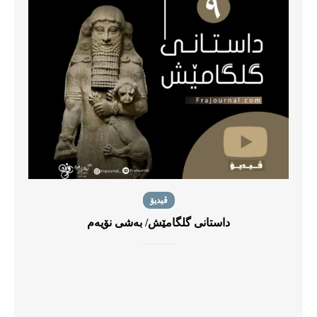
ڤیدیۆ
داستانی گلگامێش/ بەشی نۆیەم