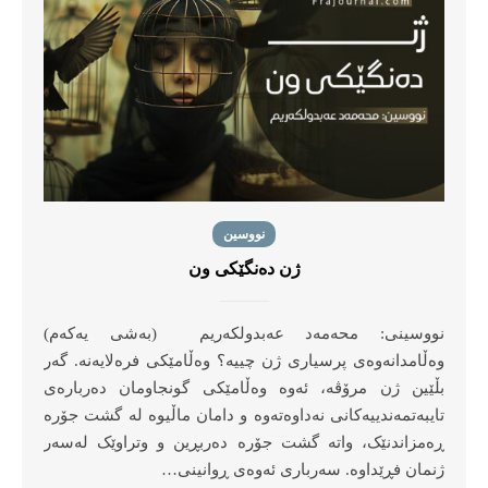
نووسین
ژن دەنگێكى ون
نووسینى: محەمەد عەبدولكەریم (بەشی یەکەم)
وەڵامدانەوەی پرسیاری ژن چییە؟ وەڵامێکی فرەلایەنە. گەر
بڵێین ژن مرۆڤە، ئەوە وەڵامێکی گونجاومان دەربارەی
تایبەتمەندییەکانی نەداوەتەوە و دامان ماڵیوە لە گشت جۆرە
ڕەمزاندنێک، واتە گشت جۆرە دەربڕین و وتراوێک لەسەر
ژنمان فڕێداوە. سەرباری ئەوەی ڕوانینی…