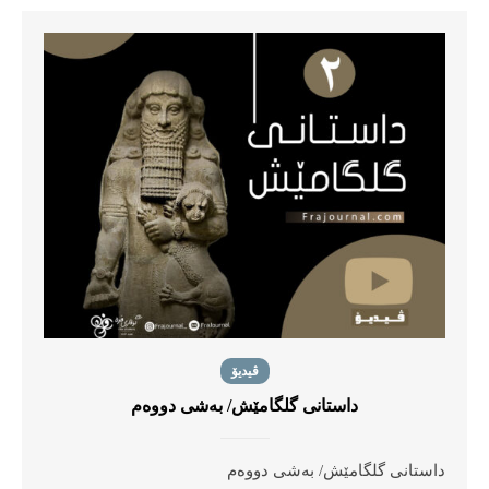
ڤیدیۆ
داستانی گلگامێش/ بەشی دووەم
داستانی گلگامێش/ بەشی دووەم